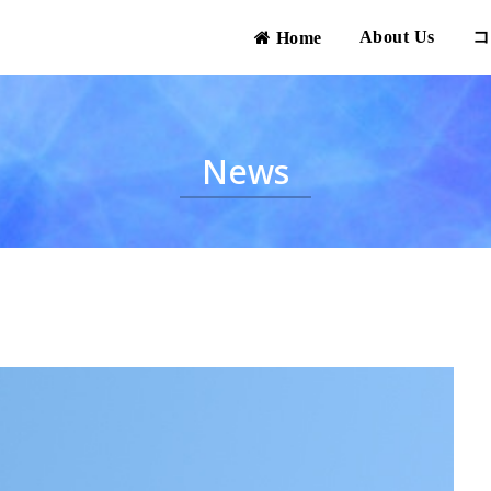
About Us
コ
Home
News